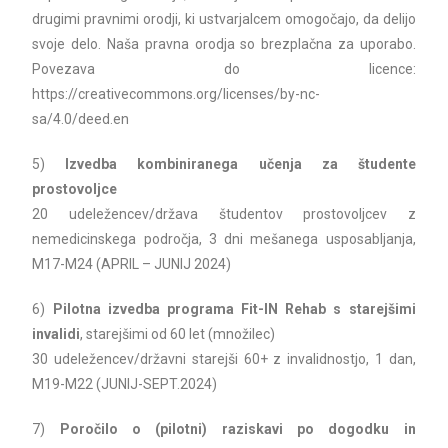
drugimi pravnimi orodji, ki ustvarjalcem omogočajo, da delijo
svoje delo. Naša pravna orodja so brezplačna za uporabo.
Povezava do licence:
https://creativecommons.org/licenses/by-nc-
sa/4.0/deed.en
5)
Izvedba kombiniranega učenja za študente
prostovoljce
20 udeležencev/država študentov prostovoljcev z
nemedicinskega področja, 3 dni mešanega usposabljanja,
M17-M24 (APRIL – JUNIJ 2024)
6)
Pilotna izvedba programa Fit-IN Rehab s starejšimi
invalidi
, starejšimi od 60 let (množilec)
30 udeležencev/državni starejši 60+ z invalidnostjo, 1 dan,
M19-M22 (JUNIJ-SEPT.2024)
7)
Poročilo o (pilotni) raziskavi po dogodku in