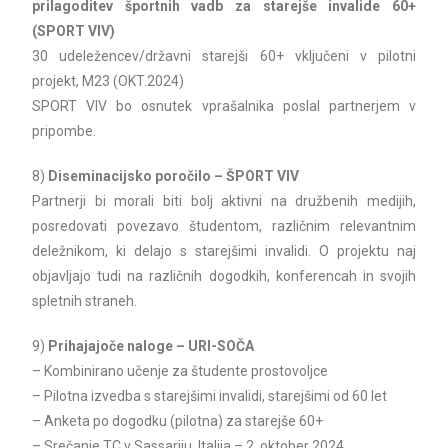
prilagoditev športnih vadb za starejše invalide 60+
(SPORT VIV)
30 udeležencev/državni starejši 60+ vključeni v pilotni
projekt, M23 (OKT.2024)
SPORT VIV bo osnutek vprašalnika poslal partnerjem v
pripombe.
8)
Diseminacijsko poročilo – ŠPORT VIV
Partnerji bi morali biti bolj aktivni na družbenih medijih,
posredovati povezavo študentom, različnim relevantnim
deležnikom, ki delajo s starejšimi invalidi. O projektu naj
objavljajo tudi na različnih dogodkih, konferencah in svojih
spletnih straneh.
9)
Prihajajoče naloge – URI-SOČA
– Kombinirano učenje za študente prostovoljce
– Pilotna izvedba s starejšimi invalidi, starejšimi od 60 let
– Anketa po dogodku (pilotna) za starejše 60+
– Srečanje TC v Sassariju, Italija – 2. oktober 2024