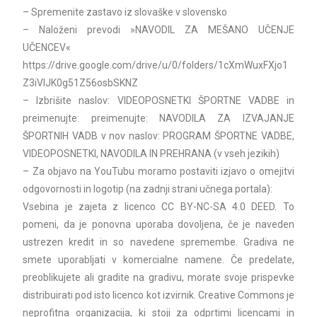
– Spremenite zastavo iz slovaške v slovensko
– Naloženi prevodi »NAVODIL ZA MEŠANO UČENJE
UČENCEV«
https://drive.google.com/drive/u/0/folders/1cXmWuxFXjo1
Z3iVIJK0g51Z56osbSKNZ
– Izbrišite naslov: VIDEOPOSNETKI ŠPORTNE VADBE in
preimenujte: preimenujte: NAVODILA ZA IZVAJANJE
ŠPORTNIH VADB v nov naslov: PROGRAM ŠPORTNE VADBE,
VIDEOPOSNETKI, NAVODILA IN PREHRANA (v vseh jezikih)
– Za objavo na YouTubu moramo postaviti izjavo o omejitvi
odgovornosti in logotip (na zadnji strani učnega portala):
Vsebina je zajeta z licenco CC BY-NC-SA 4.0 DEED. To
pomeni, da je ponovna uporaba dovoljena, če je naveden
ustrezen kredit in so navedene spremembe. Gradiva ne
smete uporabljati v komercialne namene. Če predelate,
preoblikujete ali gradite na gradivu, morate svoje prispevke
distribuirati pod isto licenco kot izvirnik. Creative Commons je
neprofitna organizacija, ki stoji za odprtimi licencami in