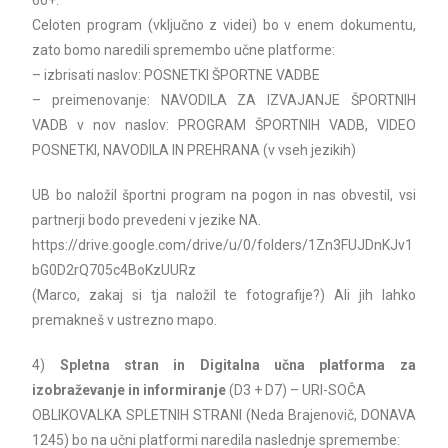
60+.
Celoten program (vključno z videi) bo v enem dokumentu,
zato bomo naredili spremembo učne platforme:
– izbrisati naslov: POSNETKI ŠPORTNE VADBE
– preimenovanje: NAVODILA ZA IZVAJANJE ŠPORTNIH
VADB v nov naslov: PROGRAM ŠPORTNIH VADB, VIDEO
POSNETKI, NAVODILA IN PREHRANA (v vseh jezikih)
UB bo naložil športni program na pogon in nas obvestil, vsi
partnerji bodo prevedeni v jezike NA.
https://drive.google.com/drive/u/0/folders/1Zn3FUJDnKJv1
bG0D2rQ705c4BoKzUURz
(Marco, zakaj si tja naložil te fotografije?) Ali jih lahko
premakneš v ustrezno mapo.
4)
Spletna stran in Digitalna učna platforma za
izobraževanje in informiranje
(D3 + D7) – URI-SOČA
OBLIKOVALKA SPLETNIH STRANI (Neda Brajenovič, DONAVA
1245) bo na učni platformi naredila naslednje spremembe: