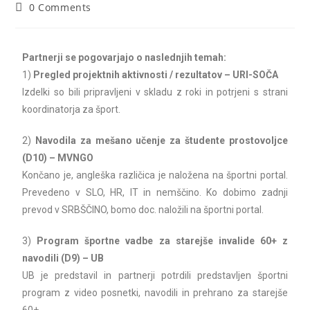
0 Comments
Partnerji se pogovarjajo o naslednjih temah:
1)
Pregled projektnih aktivnosti / rezultatov – URI-SOČA
Izdelki so bili pripravljeni v skladu z roki in potrjeni s strani
koordinatorja za šport.
2)
Navodila za mešano učenje za študente prostovoljce
(D10) – MVNGO
Končano je, angleška različica je naložena na športni portal.
Prevedeno v SLO, HR, IT in nemščino. Ko dobimo zadnji
prevod v SRBŠČINO, bomo doc. naložili na športni portal.
3)
Program športne vadbe za starejše invalide 60+ z
navodili (D9) – UB
UB je predstavil in partnerji potrdili predstavljen športni
program z video posnetki, navodili in prehrano za starejše