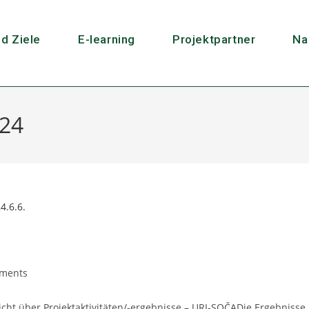
nd Ziele
E-learning
Projektpartner
Na
024
ments
cht über Projektaktivitäten/-ergebnisse – URI-SOČADie Ergebnisse