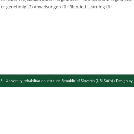
tor genehmigt.2) Anweisungen für Blended Learning für
3 - University rehabilitation institute, Republic of Slovenia (URI-Soča) / Design